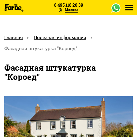
8 495 118 20 39
Москва
Каталог
Объекты
Главная
Полезная информация
Фасадная штукатурка "Короед"
Образцы
Фасадная штукатурка
Отзывы
"Короед"
О заводе
Оплата
Сертификаты
Доставка