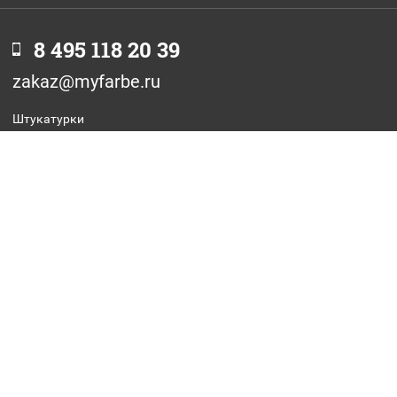
8 495 118 20 39
zakaz@myfarbe.ru
Штукатурки
Фасадные краски
Интерьерные краски
Грунтовки
Антиграффити
Отзывы
Оптовикам
Стать дилером
Оплата
Доставка