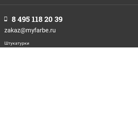
8 495 118 20 39
zakaz@myfarbe.ru
Штукатурки
Фасадные краски
Интерьерные краски
Грунтовки
Антиграффити
Отзывы
Оптовикам
Стать дилером
Оплата
Доставка