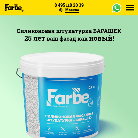
8 495 118 20 39
Москва
Каталог
Силиконовая штукатурка БАРАШЕК
25 лет
новый!
Объекты
ваш фасад как
Образцы
Отзывы
О заводе
Оплата
Сертификаты
Доставка