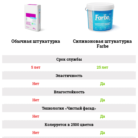
финишного защитного слоя.
И создает тонкое декоративное
покрытие с зернистой структурой на минеральных
основаниях: ячеистый бетон, газобетон, бетон, цементно-
песчаные, цементно-известковые и известковые штукатурки,
кирпичные кладки, гипсокартон, ЦПС и т.д.
Наши специалисты и технологи помогут вам выбрать
Обычная штукатурка
Силиконовая штукатурка
Farbe
подходящую фасадную штукатурку и грунтовку,
учитывая особенности стен вашего дома, утеплителя и
климатических условий.
Срок службы
5 лет
25 лет
Эластичность
Нет
Да
Препятствует образованию микротрещин
Влагостойкость
Нет
Да
Не выгорает под воздействием солнечных лучей
Технология «Чистый фасад»
Нет
Да
Защищает от образования плесени и грибка
Колеруется в 2500 цветов
Нет
Да
Эффект «Самоочищение» – пыль и грязь смываются