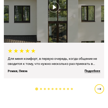
Для меня комфорт, в первую очередь, когда общение не
сводится к тому, что нужно несколько раз приехать в
офис, несколько раз что-то посмотреть.Мы достаточно
Роман, Пенза
Подробнее
хорошо с сотрудниками компании понимали друг друга
дистанционно (что немаловажно), то есть буквально на
телефоне мы все вопросы разбирали, собственно так и
выстроилось общение, думаю, оно было максимально
удобное и для меня, и для сотрудников компании. Не всех
я видел в лицо, но всех хорошо понимал, поэтому считаю,
что коммуникация была на уровне.По итогу могу