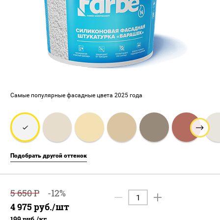
Самые популярные фасадные цвета 2025 года
Подобрать другой оттенок
5 650
Р
-
12
%
4 975
руб.
/шт
199
руб.
/
кг