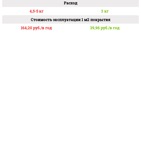
осадками
Расход
4,5-5 кг
3 кг
Соответствует наивысшему классу влагостойкости
Стоимость эксплуатации 1 м2 покрытия
164,20
руб./в год
39,96
руб./в год
Обладает высокой паропроницаемостью
Колеруется в 2500 цветов
Не содержит растворителей, экологически безопасна
Готова к нанесению