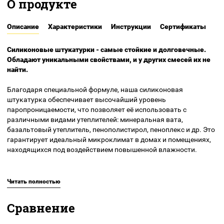
О продукте
сказать, что материал показал себя отлично.
Впоследствии, если я еще раз столкнусь с подобными
фасадами (будь это ремонтные работы или возведение
Описание
Характеристики
Инструкции
Сертификаты
новых конструкций), я сам повторно обращусь и
порекомендую организацию.Материал достойный,
Силиконовые штукатурки - самые стойкие и долговечные.
учитывая, что он делается на заводе в России.Ни разу не
Обладают уникальными свойствами, и у других смесей их не
пожалел, что выбрал именно Фарбе, хоть и конкуренция
найти.
среди декоративной силиконовой штукатурки большая.
Благодаря специальной формуле, наша силиконовая
штукатурка обеспечивает высочайший уровень
паропроницаемости, что позволяет её использовать с
различными видами утеплителей: минеральная вата,
базальтовый утеплитель, пенополистирол, пеноплекс и др. Это
гарантирует идеальный микроклимат в домах и помещениях,
находящихся под воздействием повышенной влажности.
Натуральный силикон в составе штукатурки придает ей
эластичность, устойчивость к выгоранию и атмосферным
Читать полностью
воздействиям. Материал гнется и растягивается,
предотвращая появление трещин даже при усадке дома.
Сравнение
Силиконовая штукатурка «Барашек» применяется в качестве