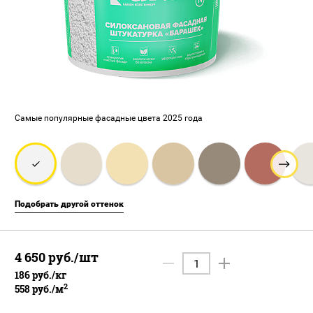
Самые популярные фасадные цвета 2025 года
Подобрать другой оттенок
4 650
руб.
/шт
186
руб.
/
кг
2
558
руб.
/
м