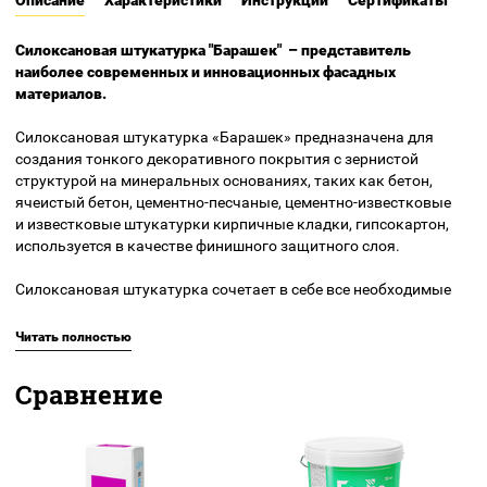
Описание
Характеристики
Инструкции
Сертификаты
Силоксановая штукатурка "Барашек" – представитель
наиболее современных и инновационных фасадных
материалов.
Силоксановая штукатурка «Барашек» предназначена для
создания тонкого декоративного покрытия с зернистой
структурой на минеральных основаниях, таких как бетон,
ячеистый бетон,
цементно-песчаные
,
цементно-известковые
и известковые штукатурки кирпичные кладки, гипсокартон,
используется в качестве финишного защитного слоя.
Силоксановая штукатурка сочетает в себе все необходимые
качества для защиты вашего фасада. Связующим звеном в
ней является эмульгированная кремнийорганическая смола.
Читать полностью
Эта цепочка, состоящая из чередующихся атомов кислорода и
кремния, и называется силоксан. Он используется
Сравнение
преимущественно для отталкивания воды и улучшения
паропроницаемости. Как это работает? Во время высыхания
штукатурки молекулы силоксана поднимаются на
поверхность и образуют защитный слой, который долгие годы
будет оберегать ваш дом от сырости и влаги.