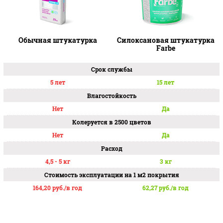
Наши специалисты и технологи помогут подобрать
фасадную штукатурку и грунтовку с учетом
особенностей стен вашего дома, утеплителя
Обычная штукатурка
Силоксановая штукатурка
Farbe
и климатических условий.
Срок службы
5 лет
15 лет
Устойчива к атмосферным воздействиям
Влагостойкость
Нет
Да
Пыль и грязь смываются осадками
Колеруется в 2500 цветов
Нет
Да
Обладает высокой паропроницаемостью
Расход
4,5 - 5 кг
3 кг
Обладает тепло- и звукоизоляцией
Стоимость эксплуатации на 1 м2 покрытия
164,20
руб./в год
62,27
руб./в год
Экологически безопасна, не содержит растворителей