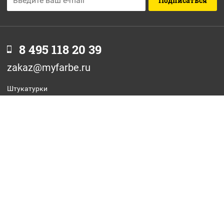
Подписаться
8 495 118 20 39
zakaz@myfarbe.ru
Штукатурки
Фасадные краски
Интерьерные краски
Грунтовки
Антиграффити
Отзывы
Оптовикам
Стать дилером
Оплата