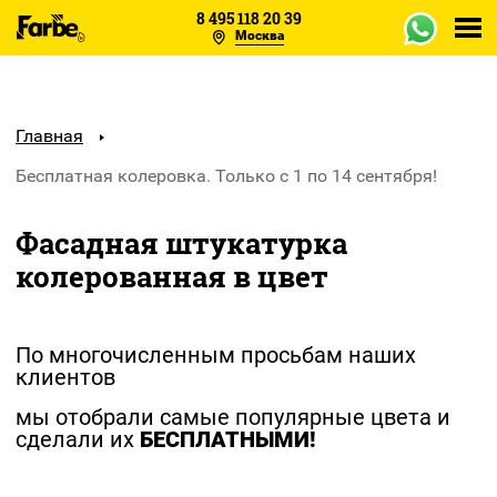
8 495 118 20 39
Москва
Каталог
Объекты
Главная
Бесплатная колеровка. Только с 1 по 14 сентября!
Образцы
Фасадная штукатурка
Отзывы
колерованная в цвет
О заводе
Оплата
По многочисленным просьбам наших
клиентов
Сертификаты
мы отобрали самые популярные цвета и
сделали их
БЕСПЛАТНЫМИ!
Доставка