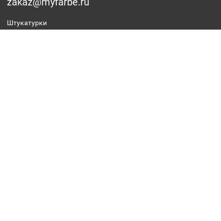
zakaz@myfarbe.ru
Штукатурки
Фасадные краски
Интерьерные краски
Грунтовки
Антиграффити
Отзывы
Оптовикам
Стать дилером
Оплата
Доставка
Полезные статьи
О заводе
Объекты