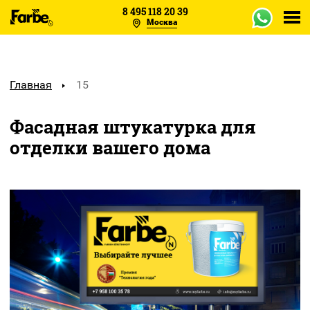
8 495 118 20 39
Москва
Каталог
Объекты
Главная
15
Образцы
Фасадная штукатурка для
отделки вашего дома
Отзывы
О заводе
Оплата
Сертификаты
Доставка